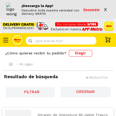
¡Descarga la App!
X
Descargar
Descubre toda nuestra variedad con
delivery GRATIS
¿Que buscas hoy?
Elegir
¿Cómo quieres recibir tu pedido?
Mr.Jigger
Resultado de búsqueda
4
PRODUCTOS
FILTRAR
Amargo de Angostura Mr.Jigger Frasco