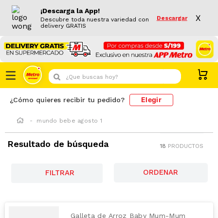
¡Descarga la App!
X
Descargar
Descubre toda nuestra variedad con
delivery GRATIS
¿Que buscas hoy?
Elegir
¿Cómo quieres recibir tu pedido?
mundo bebe agosto 1
Resultado de búsqueda
18
PRODUCTOS
FILTRAR
Galleta de Arroz Baby Mum-Mum