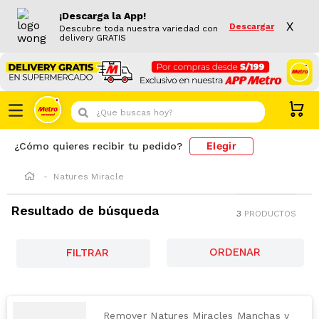
¡Descarga la App!
X
Descargar
Descubre toda nuestra variedad con
delivery GRATIS
¿Que buscas hoy?
Elegir
¿Cómo quieres recibir tu pedido?
Natures Miracle
Resultado de búsqueda
3
PRODUCTOS
FILTRAR
Remover Natures Miracles Manchas y