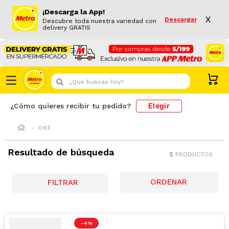
¡Descarga la App!
X
Descargar
Descubre toda nuestra variedad con
delivery GRATIS
¿Que buscas hoy?
Elegir
¿Cómo quieres recibir tu pedido?
OKF
Resultado de búsqueda
5
PRODUCTOS
FILTRAR
-
4 %