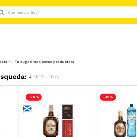
Que buscas hoy?
para “
”. Te sugerimos estos productos:
úsqueda:
4
PRODUCTOS
-
24 %
-
32 %