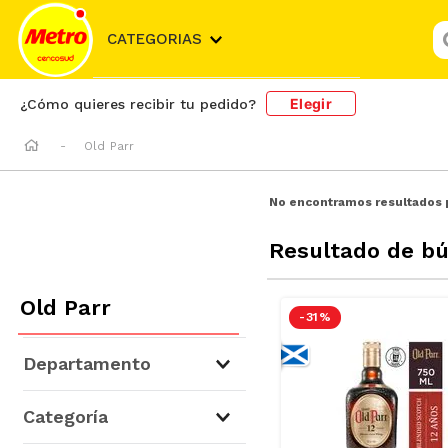
¿
CATEGORIAS
Elegir
¿Cómo quieres recibir tu pedido?
Old Parr
No encontramos resultados 
Resultado de b
Old Parr
-
31 %
Departamento
Cervezas, Vinos y Licores
(
4
)
Categoría