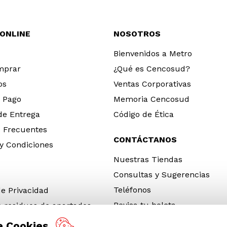
 ONLINE
NOSOTROS
Bienvenidos a Metro
mprar
¿Qué es Cencosud?
os
Ventas Corporativas
 Pago
Memoria Cencosud
 de Entrega
Código de Ética
 Frecuentes
CONTÁCTANOS
y Condiciones
Nuestras Tiendas
Consultas y Sugerencias
Teléfonos
de Privacidad
Revisa tu boleta
e residuos de apartados
 y electrónicos (RAEE)
e Cookies