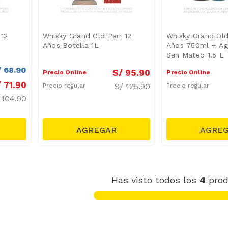
 12
Whisky Grand Old Parr 12
Whisky Grand Old
Años Botella 1L
Años 750ml + Ag
San Mateo 1.5 L
/
68
.
90
S/
95
.
90
Precio Online
Precio Online
/
71
.
90
S/
125.90
Precio regular
Precio regular
/
104.90
Has visto todos los
4
prod