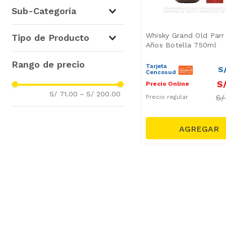
Licores
(
4
)
Sub-Categoría
Whisky
(
4
)
Whisky Grand Old Parr
Tipo de Producto
Años Botella 750ml
Whisky
(
3
)
Tarjeta
S
Cencosud
S
Precio Online
S/ 71.00
–
S/ 200.00
S
Precio regular