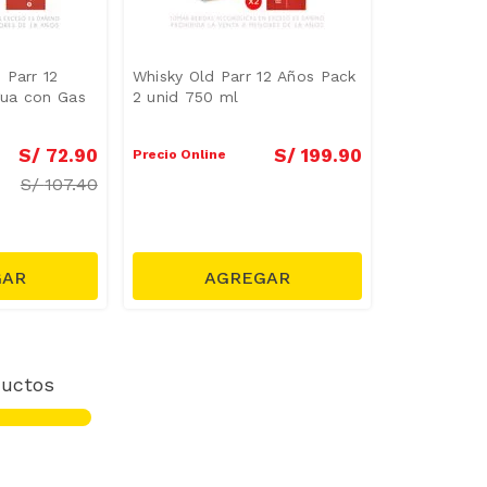
 Parr 12
Whisky Old Parr 12 Años Pack
ua con Gas
2 unid 750 ml
S/
72
.
90
S/
199
.
90
Precio Online
S/
107.40
uctos