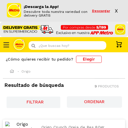
¡Descarga la App!
X
Descargar
Descubre toda nuestra variedad con
delivery GRATIS
¿Que buscas hoy?
Elegir
¿Cómo quieres recibir tu pedido?
Origo
Resultado de búsqueda
9
PRODUCTOS
FILTRAR
Origo Crunch Oreja de Res 80gr