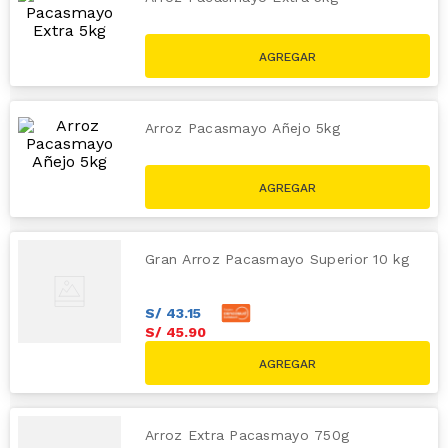
S/
23
.
97
S/
25
.
50
Arroz Pacasmayo Añejo 5kg
S/
25
.
29
S/
26
.
90
Gran Arroz Pacasmayo Superior 10 kg
S/
43
.
15
S/
45
.
90
Arroz Extra Pacasmayo 750g