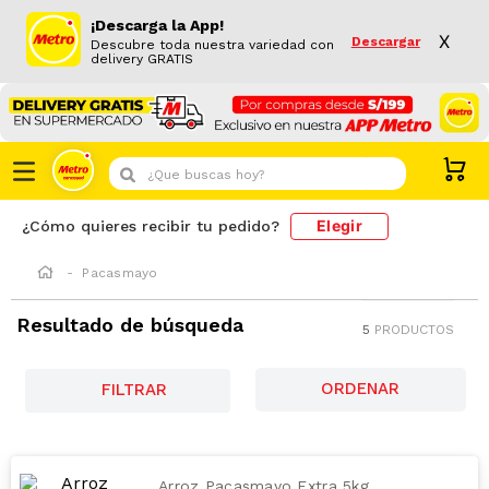
¡Descarga la App!
X
Descargar
Descubre toda nuestra variedad con
delivery GRATIS
¿Que buscas hoy?
Elegir
¿Cómo quieres recibir tu pedido?
Pacasmayo
Resultado de búsqueda
5
PRODUCTOS
FILTRAR
Arroz Pacasmayo Extra 5kg