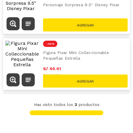
Personaje Sorpresa 9.5" Disney Pixar
S/
62
.
91
S/
69.90
-
10 %
Figura Pixar Mini Colleccionable
Pequeñas Estrella
S/
40
.
41
S/
44.90
Has visto todos los
2
productos