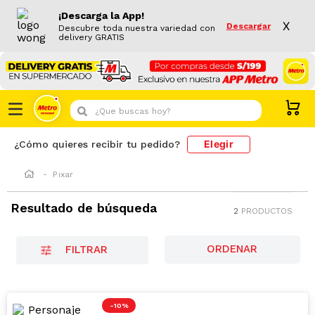
¡Descarga la App!
X
Descargar
Descubre toda nuestra variedad con
delivery GRATIS
¿Que buscas hoy?
Elegir
¿Cómo quieres recibir tu pedido?
Pixar
Resultado de búsqueda
2
PRODUCTOS
FILTRAR
-
10 %