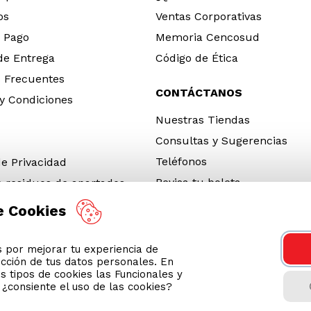
os
Ventas Corporativas
 Pago
Memoria Cencosud
 de Entrega
Código de Ética
 Frecuentes
CONTÁCTANOS
y Condiciones
Nuestras Tiendas
Consultas y Sugerencias
Teléfonos
de Privacidad
Revisa tu boleta
e residuos de apartados
 y electrónicos (RAEE)
e Cookies
e Neumáticos Fuera de Uso
por mejorar tu experiencia de
 App
ección de tus datos personales. En
ro 2026
s tipos de cookies las Funcionales y
n ¿consiente el uso de las cookies?