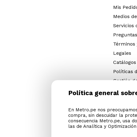
Mis Pedid
Medios de
Servicios
Preguntas
Términos 
Legales
Catálogos
Políticas 
Gestión d
eléctricos
Política general sobr
Gestión d
(NFU)
En Metro.pe nos preocupamos 
Descargar
compra, sin descuidar la prot
Cyber Met
consecuencia Metro.pe, usa do
las de Analítica y Optimizació