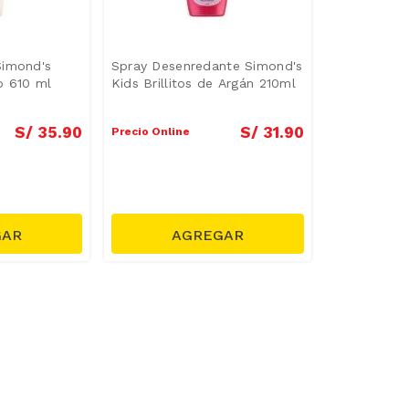
Simond's
Spray Desenredante Simond's
o 610 ml
Kids Brillitos de Argán 210ml
S/
35
.
90
S/
31
.
90
Precio Online