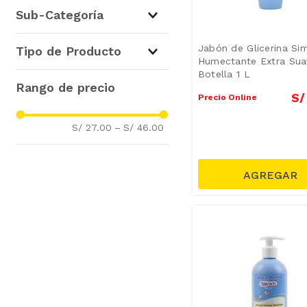
Aseo y Cuidado del Bebé
Sub-Categoría
(
17
)
Shampoo y Acondicionador
Jabón de Glicerina Si
Tipo de Producto
para Bebé
(
8
)
Humectante Extra Sua
Botella 1 L
Jabones para Bebés
(
6
)
Jabones
(
6
)
Aceites y Colonias
(
2
)
S/
Shampoos
(
3
)
Precio Online
Cremas y Talcos
(
1
)
Acondicionadores
(
3
)
S/ 27.00
–
S/ 46.00
Artículos Higiene Bebé
(
2
)