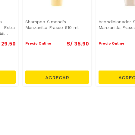
a
Shampoo Simond's
Acondicionador 
- Extra
Manzanilla Frasco 610 ml
Manzanilla Frasc
as
29
.
50
S/
35
.
90
Precio Online
Precio Online