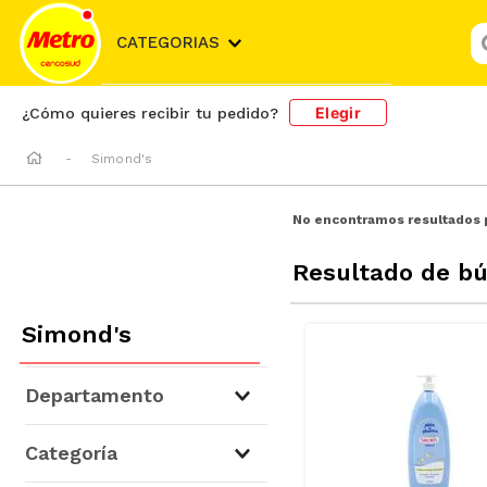
¿
CATEGORIAS
Elegir
¿Cómo quieres recibir tu pedido?
Simond's
No encontramos resultados 
Resultado de b
Simond's
Departamento
Niños y Bebés
(
17
)
Categoría