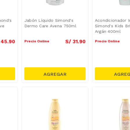
mond's
Jabón Líquido Simond's
Acondicionador In
ve
Dermo Care Avena 750ml
Simond's Kids Bri
Argán 400ml
45
.
90
S/
31
.
90
Precio Online
Precio Online