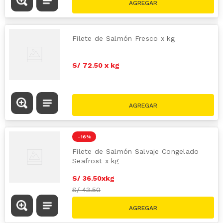
Filete de Salmón Fresco x kg
S/
72
.
50
x
kg
-
16 %
Filete de Salmón Salvaje Congelado
Seafrost x kg
S/
36
.
50
x
kg
S/
43.50