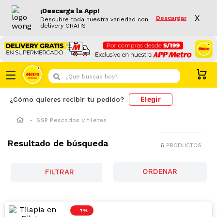
¡Descarga la App!
X
Descargar
Descubre toda nuestra variedad con
delivery GRATIS
¿Que buscas hoy?
Elegir
¿Cómo quieres recibir tu pedido?
SSP Pescados y filetes
Resultado de búsqueda
6
PRODUCTOS
FILTRAR
-
7 %