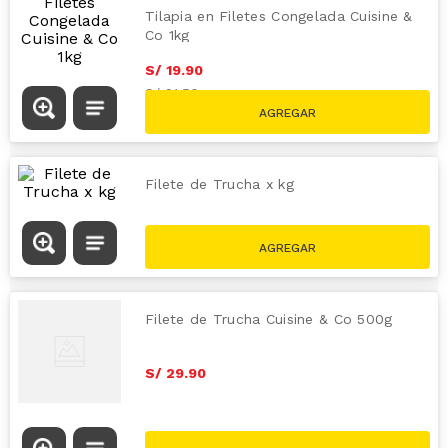
Tilapia en Filetes Congelada Cuisine &
Co 1kg
S/
19
.
90
S/
21.50
Filete de Trucha x kg
S/
54
.
50
x
kg
Filete de Trucha Cuisine & Co 500g
S/
29
.
90