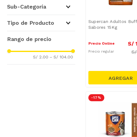
Para Perros
(
14
)
Sub-Categoría
Alimento Seco para Perros
Supercan Adultos Buf
Tipo de Producto
(
9
)
Sabores 15Kg
Alimento Húmedo para
Alimento Seco
(
9
)
Perros
(
5
)
S/
Galletas y Snack
(
3
)
Precio Online
S
Alimento Húmedo
(
2
)
Precio regular
S/ 2.00
–
S/ 104.00
-
17 %