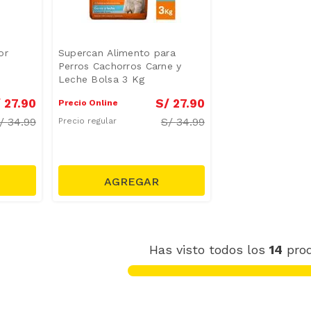
or
Supercan Alimento para
Perros Cachorros Carne y
Leche Bolsa 3 Kg
/
27
.
90
S/
27
.
90
Precio Online
/
34.99
S/
34.99
Precio regular
Has visto todos los
14
pro