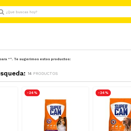
Que buscas hoy?
para “
”. Te sugerimos estos productos:
úsqueda:
14
PRODUCTOS
-
24 %
-
24 %