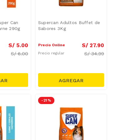
uper Can
Supercan Adultos Buffet de
arne 290g
Sabores 3Kg
S/
5
.
00
S/
27
.
90
Precio Online
S/
6.00
S/
34.99
Precio regular
-
21 %