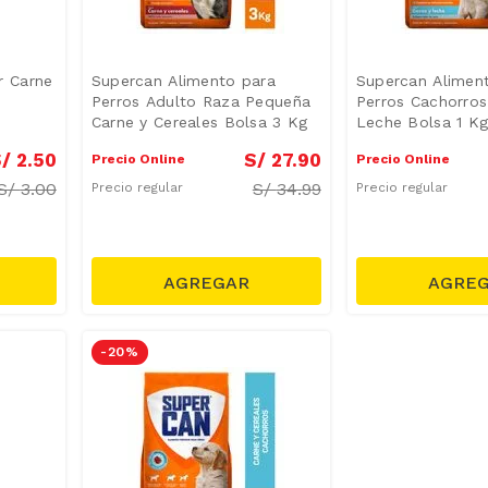
r Carne
Supercan Alimento para
Supercan Alimen
Perros Adulto Raza Pequeña
Perros Cachorros
Carne y Cereales Bolsa 3 Kg
Leche Bolsa 1 K
/
2
.
50
S/
27
.
90
Precio Online
Precio Online
S/
3.00
S/
34.99
Precio regular
Precio regular
-
20 %