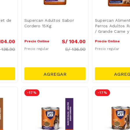
fet de
Supercan Adultos Sabor
Supercan Alimen
Cordero 15Kg
Perros Adultos 
/ Grande Carne y
Bolsa 15 Kg
104
.
00
S/
104
.
00
Precio Online
Precio Online
/
136.90
S/
136.90
Precio regular
Precio regular
-
17 %
-
17 %