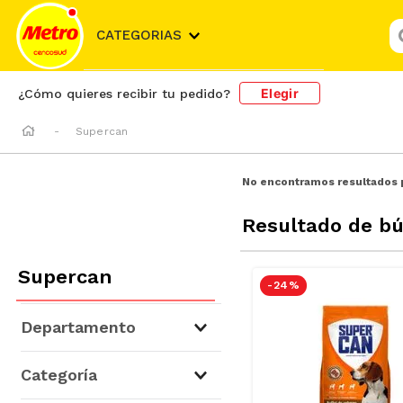
¿
CATEGORIAS
Elegir
¿Cómo quieres recibir tu pedido?
Supercan
No encontramos resultados 
Resultado de b
Supercan
-
24 %
Departamento
Mascotas
(
14
)
Categoría