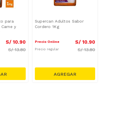
to para
Supercan Adultos Sabor
 Carne y
Cordero 1Kg
g
S/
10
.
90
S/
10
.
90
Precio Online
S/
13.80
S/
13.80
Precio regular