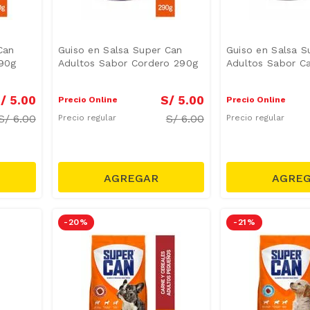
Can
Guiso en Salsa Super Can
Guiso en Salsa S
290g
Adultos Sabor Cordero 290g
Adultos Sabor C
/
5
.
00
S/
5
.
00
Precio Online
Precio Online
S/
6.00
S/
6.00
Precio regular
Precio regular
-
20 %
-
21 %