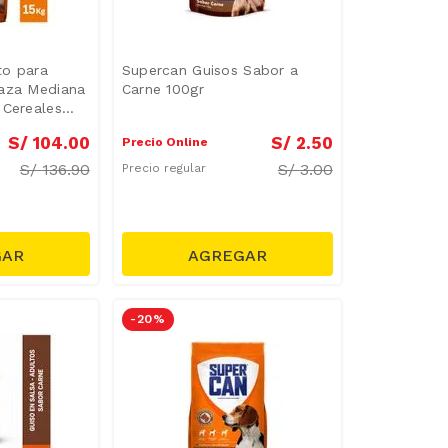
to para
Supercan Guisos Sabor a
Raza Mediana
Carne 100gr
 Cereales
S/
104
.
00
S/
2
.
50
Precio Online
S/
136.90
S/
3.00
Precio regular
-
20 %