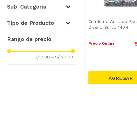
Útiles Escolares y Oficina
(
2
)
Sub-Categoría
Cuadernos y Folders
(
2
)
Cuaderno Anillado Eje
Tipo de Producto
Diseño Surco 140H
Libretas
(
2
)
Precio Online
S/ 7.00
–
S/ 20.00