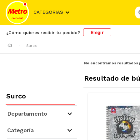
¿
CATEGORIAS
Elegir
¿Cómo quieres recibir tu pedido?
Surco
No encontramos resultados 
Resultado de b
Surco
Departamento
Libros y Librería
(
2
)
Categoría