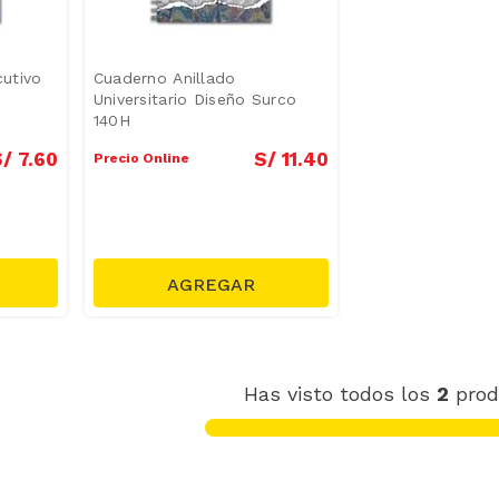
cutivo
Cuaderno Anillado
Universitario Diseño Surco
140H
S/
7
.
60
S/
11
.
40
Precio Online
Has visto todos los
2
prod