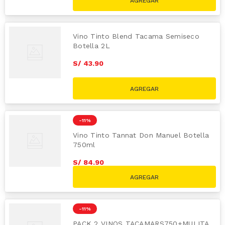
Vino Tinto Blend Tacama Semiseco
Botella 2L
S/
43
.
90
-
11 %
Vino Tinto Tannat Don Manuel Botella
750ml
S/
84
.
90
S/
94.90
-
11 %
PACK 2 VINOS TACAMARS750+MULITA