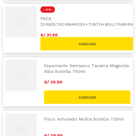
-
11 %
PACK
2VINOSTACAMAROSE+TINTO+MULITAMARA
S/
31
.
90
S/
35.90
Espumante Semiseco Tacama Magnolia
Alba Botella 750ml
S/
39
.
90
Pisco Acholado Mulita Botella 700ml
S/
29
.
90