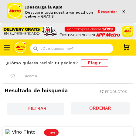
¡Descarga la App!
X
Descargar
Descubre toda nuestra variedad con
delivery GRATIS
¿Que buscas hoy?
Elegir
¿Cómo quieres recibir tu pedido?
Tacama
Resultado de búsqueda
37
PRODUCTOS
FILTRAR
-
11 %