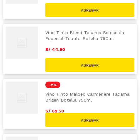
Vino Tinto Blend Tacama Selección
Especial Triunfo Botella 750ml
S/
44
.
90
-
11 %
Vino Tinto Malbec Carménère Tacama
Origen Botella 750ml
S/
62
.
50
S/
69.90