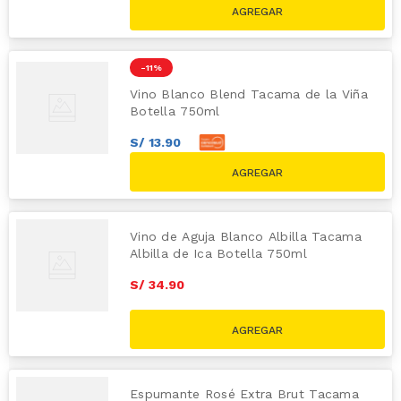
-
11 %
Vino Blanco Blend Tacama de la Viña
Botella 750ml
S/
13
.
90
S/
15
.
90
S/
17.90
Vino de Aguja Blanco Albilla Tacama
Albilla de Ica Botella 750ml
S/
34
.
90
Espumante Rosé Extra Brut Tacama