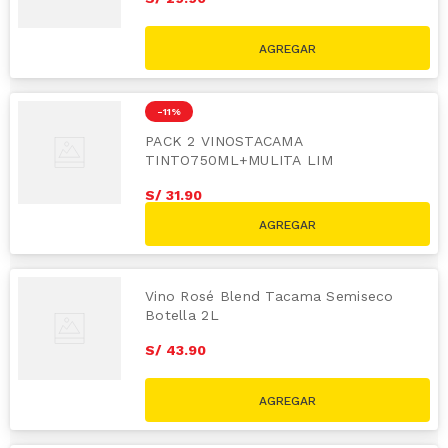
-
11 %
PACK 2 VINOSTACAMA
TINTO750ML+MULITA LIM
S/
31
.
90
S/
35.90
Vino Rosé Blend Tacama Semiseco
Botella 2L
S/
43
.
90