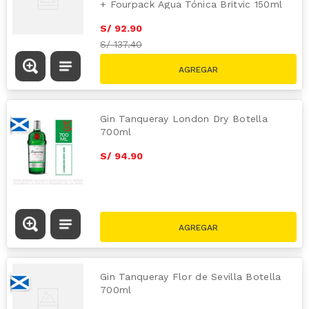
+ Fourpack Agua Tónica Britvic 150ml
S/
92
.
90
S/
137.40
Gin Tanqueray London Dry Botella
700ml
S/
94
.
90
Gin Tanqueray Flor de Sevilla Botella
700ml