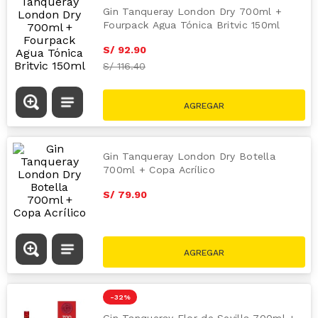
Gin Tanqueray London Dry 700ml +
Fourpack Agua Tónica Britvic 150ml
S/
92
.
90
S/
116.40
Gin Tanqueray London Dry Botella
700ml + Copa Acrílico
S/
79
.
90
-
32 %
Gin Tanqueray Flor de Sevilla 700ml +