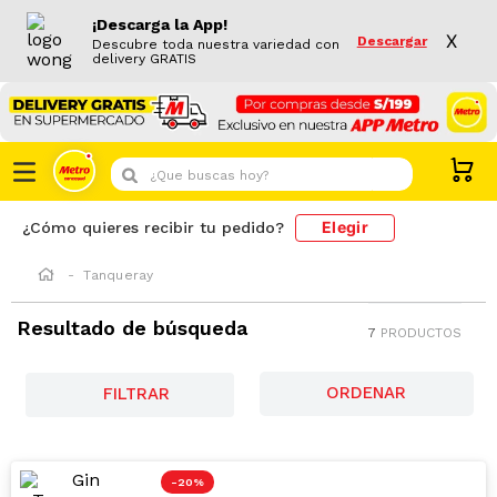
¡Descarga la App!
X
Descargar
Descubre toda nuestra variedad con
delivery GRATIS
¿Que buscas hoy?
Elegir
¿Cómo quieres recibir tu pedido?
Tanqueray
Resultado de búsqueda
7
PRODUCTOS
FILTRAR
-
20 %