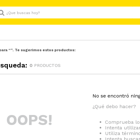
Que buscas hoy?
para “
”. Te sugerimos estos productos:
úsqueda:
0
PRODUCTOS
No se encontró nin
¿Qué debo hacer?
OOPS!
Comprueba los
Intenta utiliz
Utiliza térmi
Intenta busca