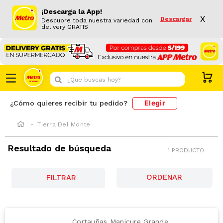
¡Descarga la App!
X
Descargar
Descubre toda nuestra variedad con
delivery GRATIS
¿Que buscas hoy?
Elegir
¿Cómo quieres recibir tu pedido?
Tierra Del Monte
Resultado de búsqueda
1
PRODUCTO
FILTRAR
Cortauñas Manicure Grande