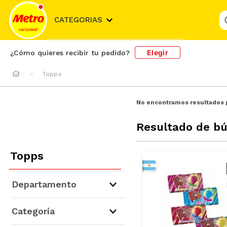
¿
CATEGORIAS
Elegir
¿Cómo quieres recibir tu pedido?
Topps
No encontramos resultados 
Resultado de b
Topps
Departamento
Abarrotes
(
3
)
Categoría