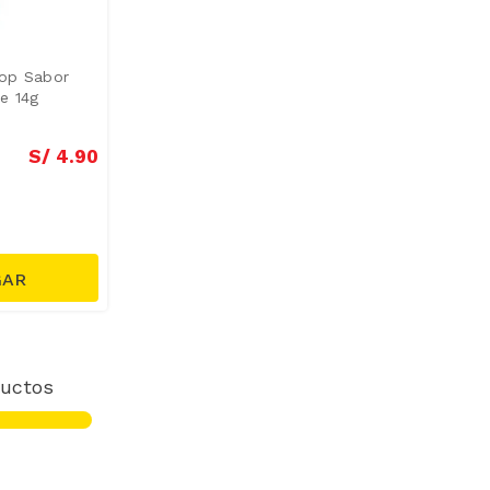
op Sabor
e 14g
S/
4
.
90
uctos