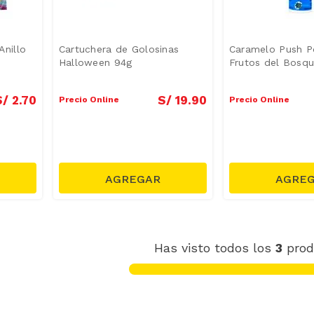
nillo
Cartuchera de Golosinas
Caramelo Push P
Halloween 94g
Frutos del Bosqu
S/
2
.
70
S/
19
.
90
Precio Online
Precio Online
Has visto todos los
3
prod