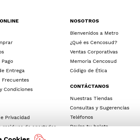
 ONLINE
NOSOTROS
Bienvenidos a Metro
mprar
¿Qué es Cencosud?
os
Ventas Corporativas
 Pago
Memoria Cencosud
 de Entrega
Código de Ética
 Frecuentes
CONTÁCTANOS
y Condiciones
Nuestras Tiendas
Consultas y Sugerencias
Teléfonos
de Privacidad
Revisa tu boleta
e residuos de apartados
 y electrónicos (RAEE)
e Cookies