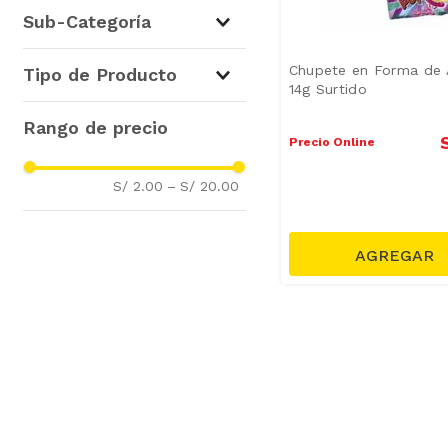
Galletas, Snacks y Golosinas
Sub-Categoría
(
3
)
Caramelos, Chupetes y
Chupete en Forma de A
Tipo de Producto
Lentejitas
(
3
)
14g Surtido
Chupetes
(
1
)
Caramelos y Masticables
(
1
)
Precio Online
S/ 2.00
–
S/ 20.00