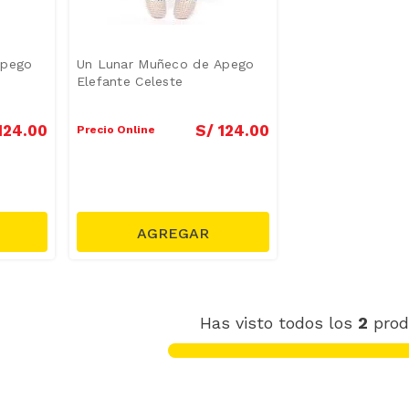
Apego
Un Lunar Muñeco de Apego
Elefante Celeste
124
.
00
S/
124
.
00
Precio Online
Has visto todos los
2
prod