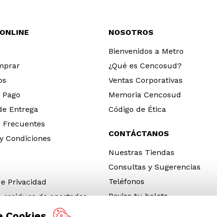
 ONLINE
NOSOTROS
Bienvenidos a Metro
mprar
¿Qué es Cencosud?
os
Ventas Corporativas
 Pago
Memoria Cencosud
 de Entrega
Código de Ética
 Frecuentes
CONTÁCTANOS
y Condiciones
Nuestras Tiendas
Consultas y Sugerencias
Teléfonos
de Privacidad
Revisa tu boleta
e residuos de apartados
 y electrónicos (RAEE)
e Cookies