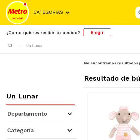
¿
CATEGORIAS
Elegir
¿Cómo quieres recibir tu pedido?
Un Lunar
No encontramos resultados 
Resultado de b
Un Lunar
Departamento
Niños y Bebés
(
2
)
Categoría