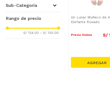
Mundo Bebé
(
2
)
Sub-Categoría
Estimulación y Desarrollo
(
2
)
Un Lunar Muñeco de 
Elefante Rosado
S/ 124.00
–
S/ 130.00
S/
Precio Online