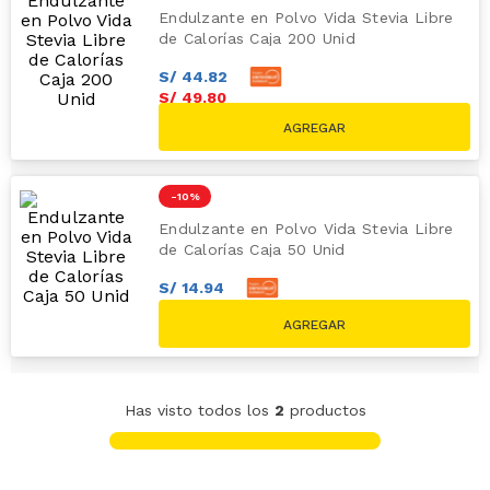
Endulzante en Polvo Vida Stevia Libre
de Calorías Caja 200 Unid
S/
44
.
82
S/
49
.
80
S/
52.50
-
10 %
Endulzante en Polvo Vida Stevia Libre
de Calorías Caja 50 Unid
S/
14
.
94
S/
16
.
60
S/
18.50
Has visto todos los
2
productos