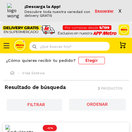
¡Descarga la App!
X
Descargar
Descubre toda nuestra variedad con
delivery GRATIS
¿Que buscas hoy?
Elegir
¿Cómo quieres recibir tu pedido?
Vida Estevia
Resultado de búsqueda
2
PRODUCTOS
FILTRAR
-
5 %