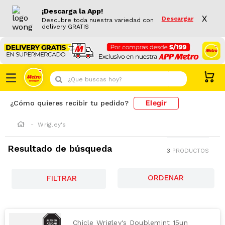
¡Descarga la App!
X
Descargar
Descubre toda nuestra variedad con
delivery GRATIS
¿Que buscas hoy?
Elegir
¿Cómo quieres recibir tu pedido?
Wrigley's
Resultado de búsqueda
3
PRODUCTOS
FILTRAR
Chicle Wrigley's Doublemint 15un