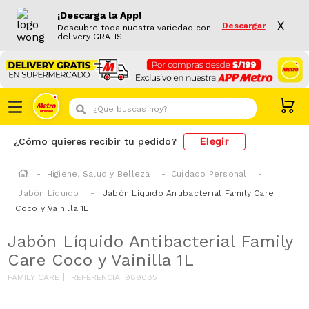
¡Descarga la App!
X
Descargar
Descubre toda nuestra variedad con
delivery GRATIS
¿Que buscas hoy?
Elegir
¿Cómo quieres recibir tu pedido?
Higiene, Salud y Belleza
Cuidado Personal
Jabón Líquido
Jabón Líquido Antibacterial Family Care
Coco y Vainilla 1L
Jabón Líquido Antibacterial Family
Care Coco y Vainilla 1L
FAMILY CARE
REFERENCIA
:
989085