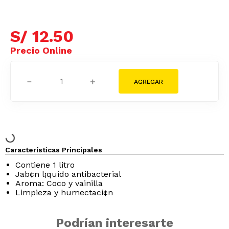
S/
12
.
50
－
＋
Características Principales
Contiene 1 litro
Jab¢n l¡quido antibacterial
Aroma: Coco y vainilla
Limpieza y humectaci¢n
Podrían interesarte