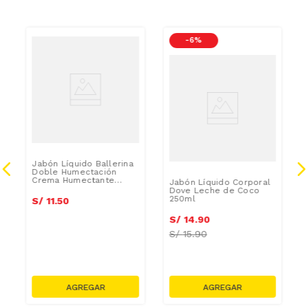
-
6 %
Jabón Líquido Ballerina
Doble Humectación
Crema Humectante
Jabón Líquido Corporal
750ml
Dove Leche de Coco
250ml
S/
11
.
50
S/
14
.
90
S/
15.90