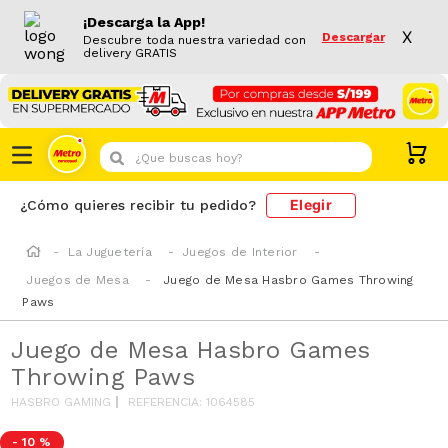
¡Descarga la App!
X
Descargar
Descubre toda nuestra variedad con
delivery GRATIS
¿Que buscas hoy?
Elegir
¿Cómo quieres recibir tu pedido?
La Juguetería
Juegos de Interior
Juegos de Mesa
Juego de Mesa Hasbro Games Throwing
Paws
Juego de Mesa Hasbro Games
Throwing Paws
HASBRO GAMING
REFERENCIA
:
1064585
-
10 %