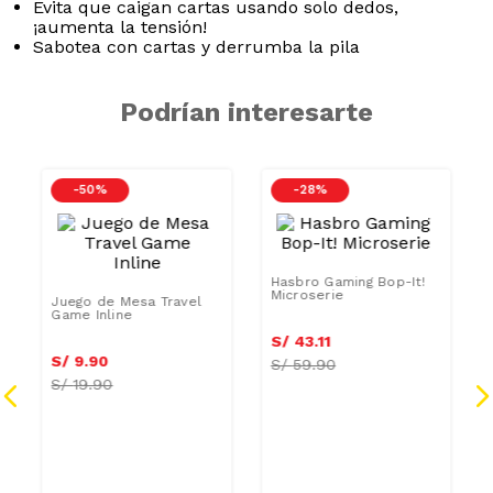
Podrían interesarte
-
50 %
-
28 %
Juego de Mesa Travel
Hasbro Gaming Bop-It!
Game Inline
Microserie
S/
38
.
80
S/
9
.
90
S/
19.90
S/
43
.
11
S/
59.90