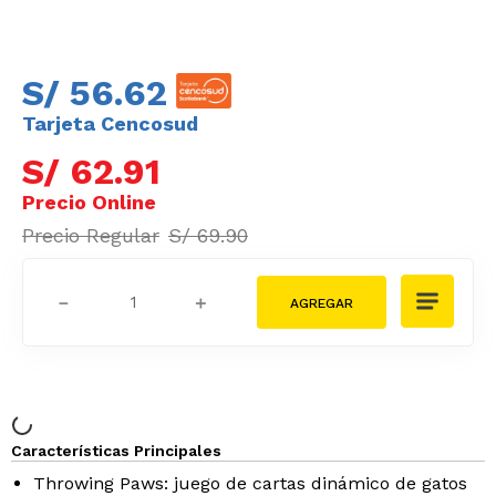
S/
62
.
91
S/
69
.
90
－
＋
Características Principales
Throwing Paws: juego de cartas dinámico de gatos
Evita que caigan cartas usando solo dedos,
¡aumenta la tensión!
Sabotea con cartas y derrumba la pila